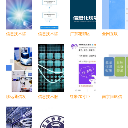
信息技术咨
信息技术咨
广东花都区
全网互联，
询服务 科
询服务 企
信息技术咨
智慧启航
技项目咨询
业数字化转
询服务 驱
贵州电子信
公司与厂家
型的智慧引
动区域数字
息职业技术
的专业赋能
擎
化发展的新
学院全面开
引擎
放招生咨
询，为高考
学子点亮信
移远通信发
信息技术服
红米70寸巨
南京恒略信
息之路
布工业智能
务的核心组
屏电视震撼
息 专业网
品牌“宝维
成部分 聚
发布，信息
络安全与信
塔”，推出
焦信息技术
技术咨询服
息技术咨询